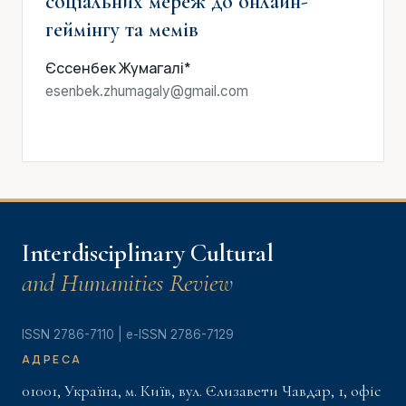
соціальних мереж до онлайн-
геймінгу та мемів
Єссенбек Жумагалі*
esenbek.zhumagaly@gmail.com
Interdisciplinary Cultural
and Humanities Review
ISSN 2786-7110 | e-ISSN 2786-7129
АДРЕСА
01001, Україна, м. Київ, вул. Єлизавети Чавдар, 1, офіс